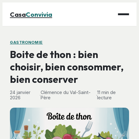
Casa
Convivia
Maison
GASTRONOMIE
Boite de thon : bien
Bricolage
choisir, bien consommer,
Déco
bien conserver
Gastronomie
Jardinage
24 janvier
Clémence du Val-Saint-
11 min de
·
·
2026
Père
lecture