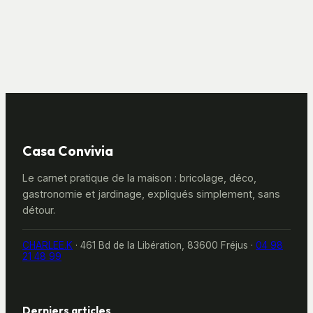
les cuisiner sans
choisir et cuisiner
hésiter
Casa Convivia
Le carnet pratique de la maison : bricolage, déco,
gastronomie et jardinage, expliqués simplement, sans
détour.
CHARLEE.K
·
461 Bd de la Libération, 83600 Fréjus
·
04 98
21 48 99
Derniers articles