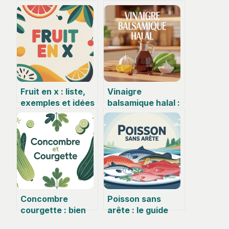
Fruit en x : liste,
Vinaigre
exemples et idées
balsamique halal :
faciles à retenir
comment le
choisir et l’utiliser
en toute
confiance
Concombre
Poisson sans
courgette : bien
arête : le guide
les différencier et
pratique pour