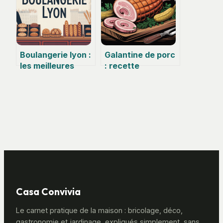
Boulangerie lyon :
Galantine de porc
les meilleures
: recette
adresses pour se
traditionnelle,
régaler en ville
astuces et
variantes
gourmandes
Casa Convivia
Le carnet pratique de la maison : bricolage, déco,
gastronomie et jardinage, expliqués simplement, sans