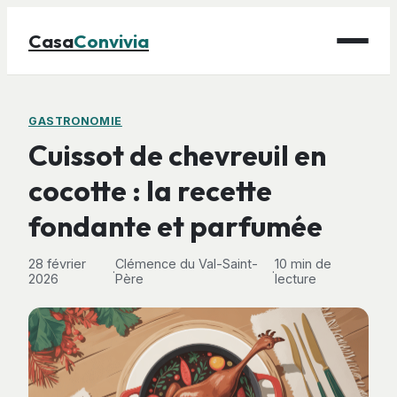
Casa
Convivia
Maison
GASTRONOMIE
Cuissot de chevreuil en
Bricolage
cocotte : la recette
Déco
fondante et parfumée
Gastronomie
Jardinage
28 février
Clémence du Val-Saint-
10 min de
·
·
2026
Père
lecture