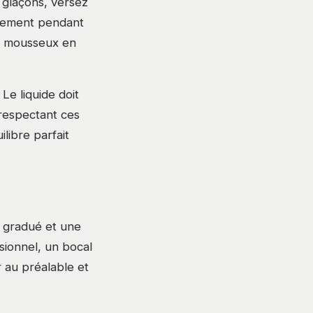
 glaçons, versez
usement pendant
nt mousseux en
Le liquide doit
 respectant ces
ilibre parfait
r gradué et une
sionnel, un bocal
 au préalable et