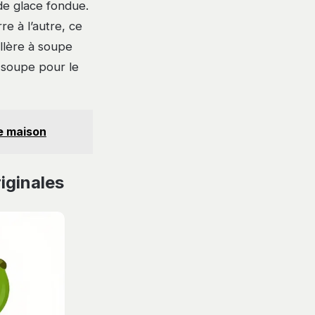
de glace fondue.
e à l’autre, ce
illère à soupe
à soupe pour le
e maison
riginales