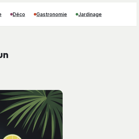
e
Déco
Gastronomie
Jardinage
un