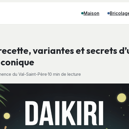
Maison
Bricolag
 recette, variantes et secrets d’
 iconique
ence du Val-Saint-Père
·
10 min de lecture