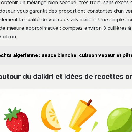
d’obtenir un mélange bien secoué, très froid, sans excès 
 doseur vous garantit des proportions constantes d’un verr
alement la qualité de vos cocktails maison. Une simple cu
e de mesure approximative : comptez environ 3 cuillères 
 citron.
chta algérienne : sauce blanche, cuisson vapeur et pât
autour du daikiri et idées de recettes o