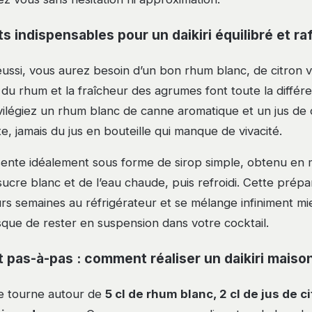
s indispensables pour un daikiri équilibré et ra
éussi, vous aurez besoin d’un bon rhum blanc, de citron ve
 du rhum et la fraîcheur des agrumes font toute la différ
rivilégiez un rhum blanc de canne aromatique et un jus de 
e, jamais du jus en bouteille qui manque de vivacité.
sente idéalement sous forme de sirop simple, obtenu en
sucre blanc et de l’eau chaude, puis refroidi. Cette prépa
rs semaines au réfrigérateur et se mélange infiniment mi
sque de rester en suspension dans votre cocktail.
t pas-à-pas : comment réaliser un daikiri maiso
ue tourne autour de
5 cl de rhum blanc, 2 cl de jus de ci