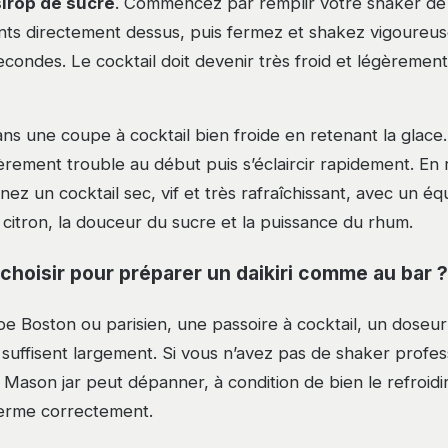
 sirop de sucre
. Commencez par remplir votre shaker de
ents directement dessus, puis fermez et shakez vigoure
econdes. Le cocktail doit devenir très froid et légèreme
ans une coupe à cocktail bien froide en retenant la glace. 
gèrement trouble au début puis s’éclaircir rapidement. En
nez un cocktail sec, vif et très rafraîchissant, avec un équ
u citron, la douceur du sucre et la puissance du rhum.
 choisir pour préparer un daikiri comme au bar ?
e Boston ou parisien, une passoire à cocktail, un doseu
 suffisent largement. Si vous n’avez pas de shaker profes
Mason jar peut dépanner, à condition de bien le refroidir
 ferme correctement.