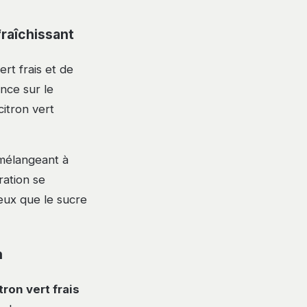
fraîchissant
rt frais et de
ence sur le
citron vert
 mélangeant à
ration se
eux que le sucre
n
tron vert frais