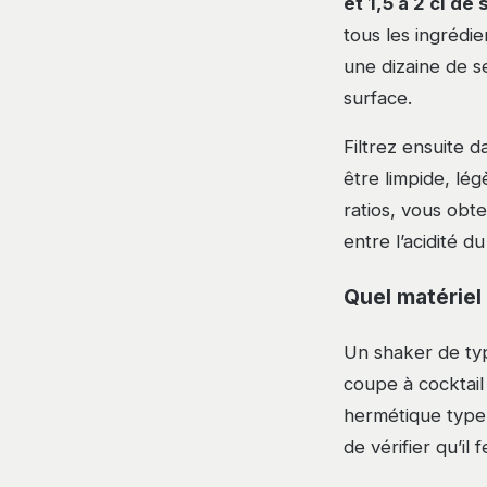
et 1,5 à 2 cl de
tous les ingrédi
une dizaine de s
surface.
Filtrez ensuite d
être limpide, lé
ratios, vous obte
entre l’acidité d
Quel matériel
Un shaker de typ
coupe à cocktail
hermétique type 
de vérifier qu’il