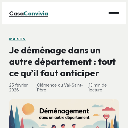
Casa
Convivia
Maison
MAISON
Je déménage dans un
Bricolage
autre département : tout
Déco
ce qu’il faut anticiper
Gastronomie
Jardinage
25 février
Clémence du Val-Saint-
13 min de
·
·
2026
Père
lecture