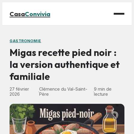
Casa
Convivia
Maison
GASTRONOMIE
Migas recette pied noir :
Bricolage
la version authentique et
Déco
familiale
Gastronomie
Jardinage
27 février
Clémence du Val-Saint-
9 min de
·
·
2026
Père
lecture