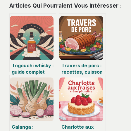
Articles Qui Pourraient Vous Intéresser :
Togouchi whisky :
Travers de porc :
guide complet
recettes, cuisson
pour comprendre
au four et au
et choisir cette
barbecue
curiosité
japonaise
Galanga :
Charlotte aux