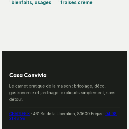
bienfaits, usages
fraises crème
et précautions
pâtissière : la
d’une épice santé
recette
méconnue
gourmande et
inratable
Casa Convivia
Le carnet pratique de la maison : bricolage, déco,
gastronomie et jardinage, expliqués simplement, sans
détour.
CHARLEE.K
·
461 Bd de la Libération, 83600 Fréjus
·
04 98
21 48 99