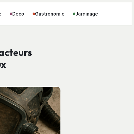
e
Déco
Gastronomie
Jardinage
facteurs
ux