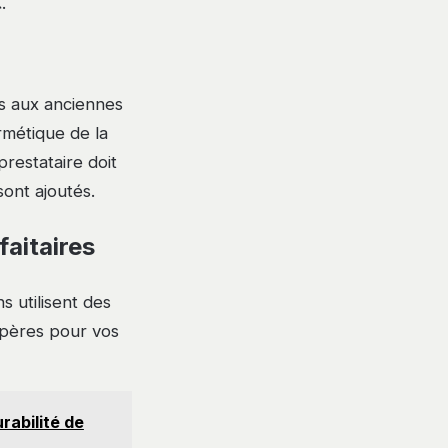
€
.
s aux anciennes
rmétique de la
prestataire doit
ont ajoutés.
faitaires
s utilisent des
repères pour vos
rabilité de