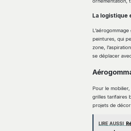
ornementation, t
La logistique
L’aérogommage g
peintures, qui p
zone, l’aspiratio
se déplacer avec
Aérogommage
Pour le mobilier,
grilles tarifair
projets de décora
LIRE AUSSI
Ré