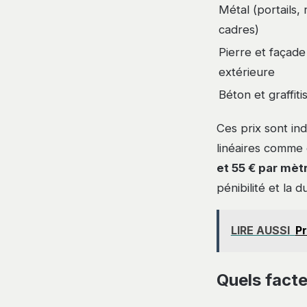
Métal (portails, 
cadres)
Pierre et façade
extérieure
Béton et graffiti
Ces prix sont in
linéaires comme 
et 55 € par mètr
pénibilité et la d
LIRE AUSSI
Pr
Quels fact