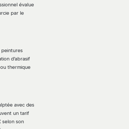
essionnel évalue
rcie par le
e peintures
ion d’abrasif
 ou thermique
ulptée avec des
uvent un tarif
€
selon son