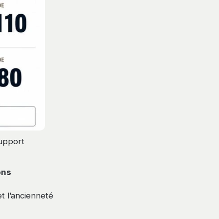
upport
ons
et l’ancienneté