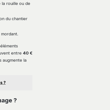
la rouille ou de
ion du chantier
s mordant.
s éléments
ouvent entre
40 €
ces augmente la
s ?
mage ?