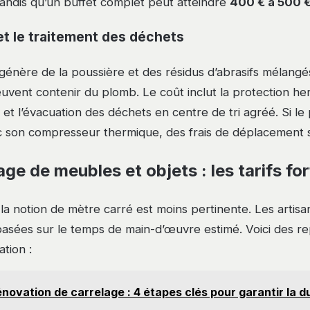
andis qu’un buffet complet peut atteindre
400 € à 500 
 et le traitement des déchets
énère de la poussière et des résidus d’abrasifs mélangé
euvent contenir du plomb. Le coût inclut la protection he
n et l’évacuation des déchets en centre de tri agréé. Si le 
 son compresseur thermique, des frais de déplacement s
 de meubles et objets : les tarifs for
 la notion de mètre carré est moins pertinente. Les artisan
es basées sur le temps de main-d’œuvre estimé. Voici des 
tion :
novation de carrelage : 4 étapes clés pour garantir la du