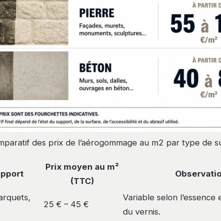
mparatif des prix de l’aérogommage au m2 par type de s
Prix moyen au m²
upport
Observati
(TTC)
arquets,
Variable selon l’essence 
25 € – 45 €
du vernis.