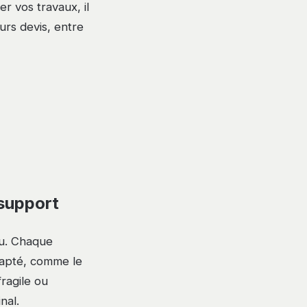
r vos travaux, il
rs devis, entre
support
au. Chaque
dapté, comme le
ragile ou
nal.