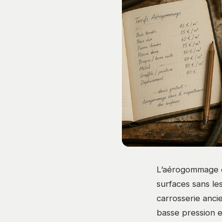
L’aérogommage e
surfaces sans le
carrosserie anci
basse pression et