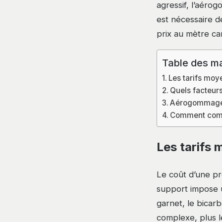
agressif, l’aéro
est nécessaire d
prix au mètre carr
Table des ma
Les tarifs mo
Quels facteur
Aérogommage de
Comment compa
Les tarifs
Le coût d’une pr
support impose u
garnet, le bicar
complexe, plus l