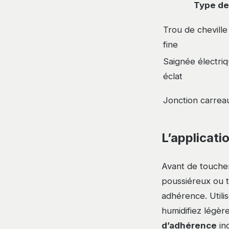
Type de
Trou de cheville
fine
Saignée électriq
éclat
Jonction carrea
L’applicati
Avant de toucher
poussiéreux ou 
adhérence. Utilis
humidifiez légèr
d’adhérence
in