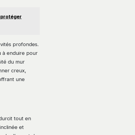
 protéger
avités profondes.
u à enduire pour
sité du mur
onner creux,
offrant une
durcit tout en
inclinée et