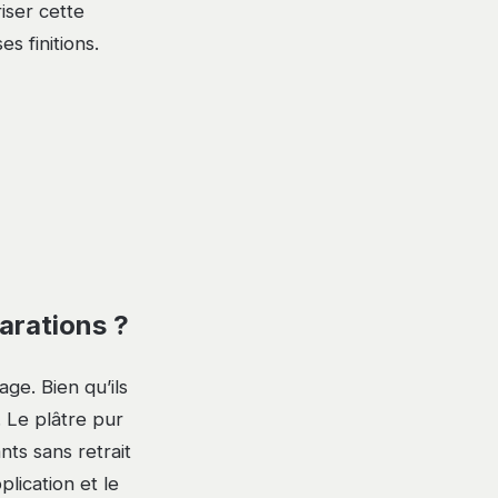
riser cette
s finitions.
parations ?
ge. Bien qu’ils
 Le plâtre pur
ts sans retrait
plication et le