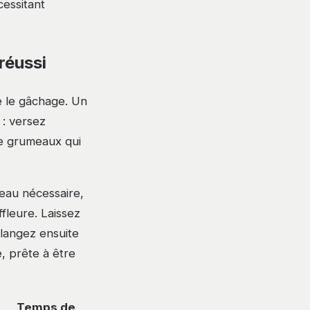
cessitant
réussi
e le gâchage. Un
 : versez
 de grumeaux qui
eau nécessaire,
fleure. Laissez
élangez ensuite
 prête à être
Temps de