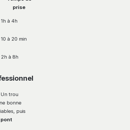
prise
1h à 4h
10 à 20 min
2h à 8h
fessionnel
 Un trou
une bonne
iables, puis
n
pont