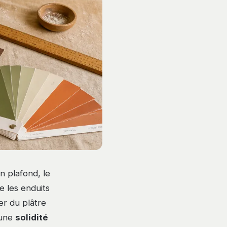
n plafond, le
e les enduits
ser du plâtre
 une
solidité