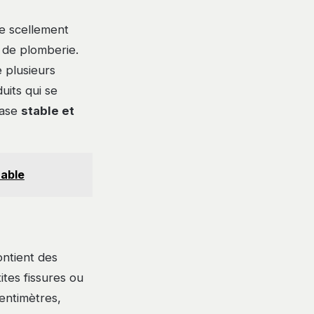
le scellement
 de plomberie.
 plusieurs
uits qui se
base
stable et
rable
ntient des
tites fissures ou
entimètres,