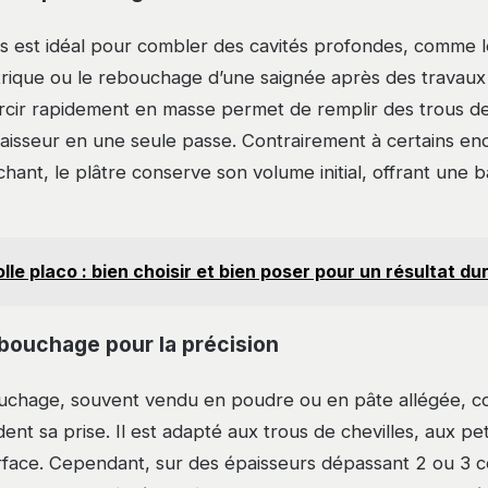
is est idéal pour combler des cavités profondes, comme 
trique ou le rebouchage d’une saignée après des travaux
rcir rapidement en masse permet de remplir des trous de
aisseur en une seule passe. Contrairement à certains end
chant, le plâtre conserve son volume initial, offrant une 
lle placo : bien choisir et bien poser pour un résultat du
ebouchage pour la précision
ouchage, souvent vendu en poudre ou en pâte allégée, co
rdent sa prise. Il est adapté aux trous de chevilles, aux pe
rface. Cependant, sur des épaisseurs dépassant 2 ou 3 c