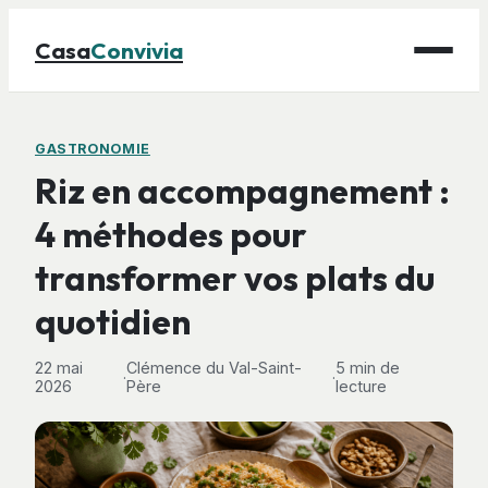
Casa
Convivia
Maison
GASTRONOMIE
Riz en accompagnement :
Bricolage
4 méthodes pour
Déco
transformer vos plats du
Gastronomie
Jardinage
quotidien
22 mai
Clémence du Val-Saint-
5 min de
·
·
2026
Père
lecture