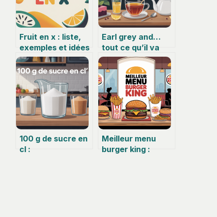
Fruit en x : liste,
Earl grey and…
exemples et idées
tout ce qu’il va
faciles à retenir
vraiment bien
avec ce thé
emblématique
100 g de sucre en
Meilleur menu
cl :
burger king :
correspondances,
lequel choisir
équivalences et
selon vos envies ?
astuces de
mesure