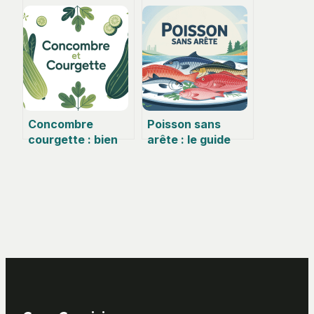
faciles à retenir
comment le
choisir et l’utiliser
en toute
confiance
Concombre
Poisson sans
courgette : bien
arête : le guide
les différencier et
pratique pour
les cuisiner sans
choisir et cuisiner
hésiter