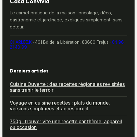
Casa Convivia
Le carnet pratique de la maison : bricolage, déco,
gastronomie et jardinage, expliqués simplement, sans
détour.
CHARLEE.K
·
461 Bd de la Libération, 83600 Fréjus
·
04 98
21 48 99
Derniers articles
Cuisine Ouverte : des recettes régionales revisitées
sans trahir le terroir
Voyage en cuisine recettes : plats du monde,
versions simplifiées et accès direct
750g : trouver vite une recette par thème, appareil
ou occasion