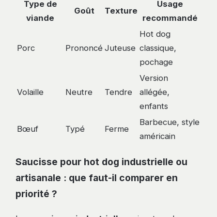
Type de
Usage
Goût
Texture
viande
recommandé
Hot dog
Porc
Prononcé
Juteuse
classique,
pochage
Version
Volaille
Neutre
Tendre
allégée,
enfants
Barbecue, style
Bœuf
Typé
Ferme
américain
Saucisse pour hot dog industrielle ou
artisanale : que faut-il comparer en
priorité ?