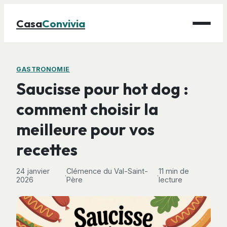
Casa
Convivia
Maison
GASTRONOMIE
Saucisse pour hot dog :
Bricolage
comment choisir la
Déco
meilleure pour vos
Gastronomie
Jardinage
recettes
24 janvier
Clémence du Val-Saint-
11 min de
·
·
2026
Père
lecture