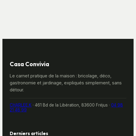
transformer votre
illuminer votre
intérieur en
jardin sans
sanctuaire
alourdir votre
végétal
facture
Casa Convivia
Le carnet pratique de la maison : bricolage, déco,
gastronomie et jardinage, expliqués simplement, sans
détour.
CHARLEE.K
·
461 Bd de la Libération, 83600 Fréjus
·
04 98
21 48 99
Derniers articles