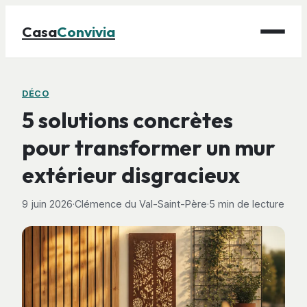
Casa
Convivia
Maison
DÉCO
5 solutions concrètes
Bricolage
pour transformer un mur
Déco
extérieur disgracieux
Gastronomie
Jardinage
9 juin 2026
·
Clémence du Val-Saint-Père
·
5 min de lecture