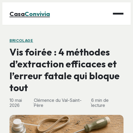
Casa
Convivia
Maison
BRICOLAGE
Vis foirée : 4 méthodes
Bricolage
d’extraction efficaces et
Déco
l’erreur fatale qui bloque
Gastronomie
Jardinage
tout
10 mai
Clémence du Val-Saint-
6 min de
·
·
2026
Père
lecture