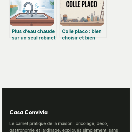
chantier
Plus d’eau chaude
Colle placo : bien
sur un seul robinet
choisir et bien
: causes et
poser pour un
solutions
résultat durable
détaillées
Casa Convivia
Le carnet pratique de la maison : bricolage, déco,
gastronomie et jardinage, expliqués simplement, sans