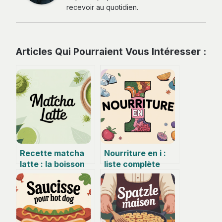
recevoir au quotidien.
Articles Qui Pourraient Vous Intéresser :
Recette matcha
Nourriture en i :
latte : la boisson
liste complète
réconfortante qui
d’aliments, idées
fait du bien
de menus et jeux
de lettres