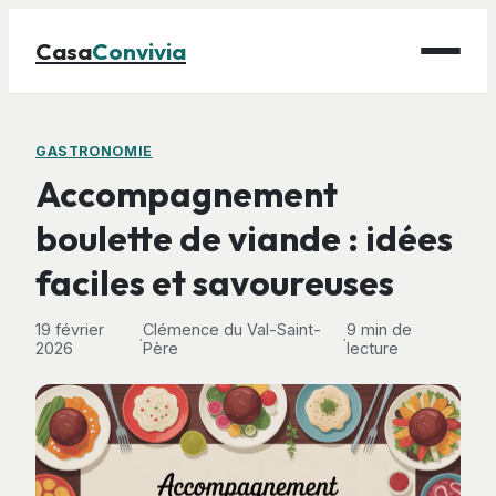
Casa
Convivia
Maison
GASTRONOMIE
Accompagnement
Bricolage
boulette de viande : idées
Déco
faciles et savoureuses
Gastronomie
Jardinage
19 février
Clémence du Val-Saint-
9 min de
·
·
2026
Père
lecture