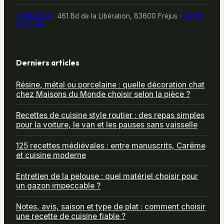
CHARLEE.K
·
461 Bd de la Libération, 83600 Fréjus
·
04 98
21 48 99
Derniers articles
Résine, métal ou porcelaine : quelle décoration chat
chez Maisons du Monde choisir selon la pièce ?
Recettes de cuisine style routier : des repas simples
pour la voiture, le van et les pauses sans vaisselle
125 recettes médiévales : entre manuscrits, Carême
et cuisine moderne
Entretien de la pelouse : quel matériel choisir pour
un gazon impeccable ?
Notes, avis, saison et type de plat : comment choisir
une recette de cuisine fiable ?