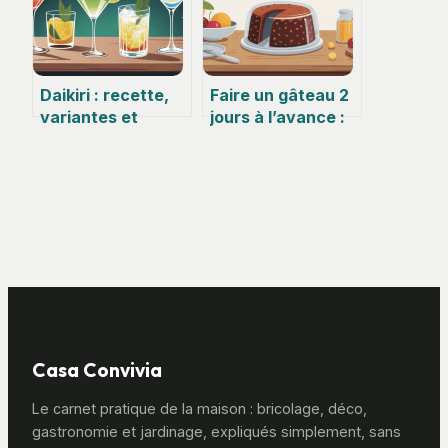
Daikiri : recette,
Faire un gâteau 2
variantes et
jours à l’avance :
secrets d’un
mode d’emploi
cocktail iconique
simple et sûr
Casa Convivia
Le carnet pratique de la maison : bricolage, déco,
gastronomie et jardinage, expliqués simplement, sans