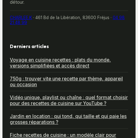
détour.
CHARLEE.K
·
461 Bd de la Libération, 83600 Fréjus
·
04 98
21 48 99
Derniers articles
Voyage en cuisine recettes : plats du monde,
versions simplifiées et accès direct
750g : trouver vite une recette par thème, appareil
ou occasion
Vidéo unique, playlist ou chaîne : quel format choisir
pour des recettes de cuisine sur YouTube ?
Jardin en location : qui tond, qui taille et qui paie les
grosses réparations ?
Fiche recettes de cuisine : un modèle clair pour