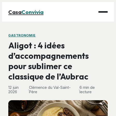
Casa
Convivia
Maison
GASTRONOMIE
Aligot : 4 idées
Bricolage
d’accompagnements
Déco
pour sublimer ce
Gastronomie
Jardinage
classique de l’Aubrac
12 juin
Clémence du Val-Saint-
6 min de
·
·
2026
Père
lecture