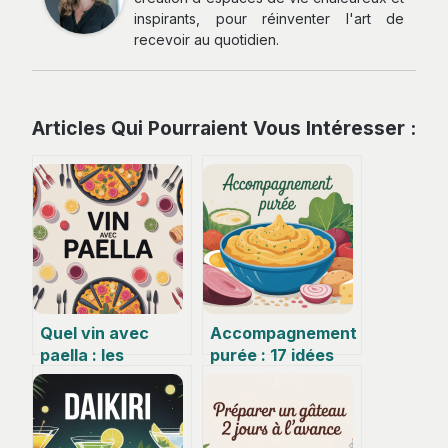
inspirants, pour réinventer l'art de
recevoir au quotidien.
Articles Qui Pourraient Vous Intéresser :
Quel vin avec
Accompagnement
paella : les
purée : 17 idées
meilleurs accords
simples, rapides et
pour sublimer
vraiment
votre repas
savoureuses