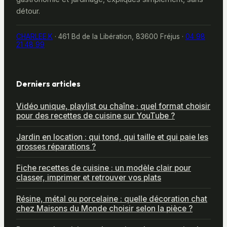
détour.
CHARLEE.K
·
461 Bd de la Libération, 83600 Fréjus
·
04 98
21 48 99
Derniers articles
Vidéo unique, playlist ou chaîne : quel format choisir
pour des recettes de cuisine sur YouTube ?
Jardin en location : qui tond, qui taille et qui paie les
grosses réparations ?
Fiche recettes de cuisine : un modèle clair pour
classer, imprimer et retrouver vos plats
Résine, métal ou porcelaine : quelle décoration chat
chez Maisons du Monde choisir selon la pièce ?