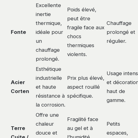
Excellente
Poids élevé,
inertie
peut être
thermique,
Chauffage
fragile face aux
Fonte
idéale pour
prolongé et
chocs
un
régulier.
thermiques
chauffage
violents.
prolongé.
Esthétique
Usage intens
industrielle
Prix plus élevé,
Acier
et décoratio
et haute
aspect rouillé
Corten
haut de
résistance à
spécifique.
gamme.
la corrosion.
Offre une
Fragilité face
chaleur
Petits
Terre
au gel et à
douce et
espaces,
Cuite /
l’humidité,