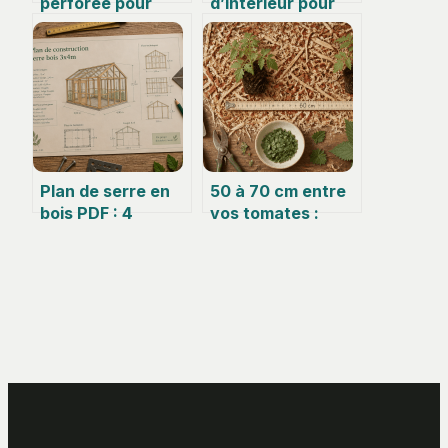
perforée pour
d’intérieur pour
jardin : 3
assainir votre air :
avantages
neutralisez les
techniques pour
polluants
une protection
invisibles
solaire durable et
naturellement
ventilée
Plan de serre en
50 à 70 cm entre
bois PDF : 4
vos tomates :
dimensions pour
l’écart stratégique
une structure
pour doubler votre
durable face au
rendement
vent