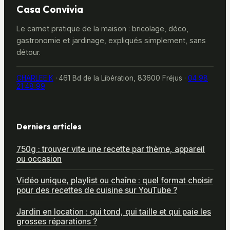
Casa Convivia
Le carnet pratique de la maison : bricolage, déco,
gastronomie et jardinage, expliqués simplement, sans
détour.
CHARLEE.K
·
461 Bd de la Libération, 83600 Fréjus
·
04 98
21 48 99
Derniers articles
750g : trouver vite une recette par thème, appareil
ou occasion
Vidéo unique, playlist ou chaîne : quel format choisir
pour des recettes de cuisine sur YouTube ?
Jardin en location : qui tond, qui taille et qui paie les
grosses réparations ?