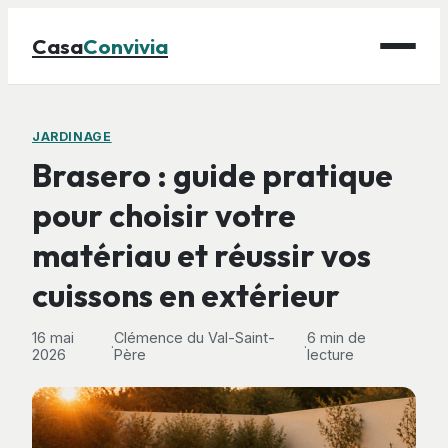
Casa
Convivia
Maison
JARDINAGE
Brasero : guide pratique
Bricolage
pour choisir votre
Déco
matériau et réussir vos
Gastronomie
Jardinage
cuissons en extérieur
16 mai
Clémence du Val-Saint-
6 min de
·
·
2026
Père
lecture