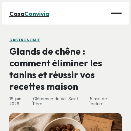
Casa
Convivia
Maison
GASTRONOMIE
Glands de chêne :
Bricolage
comment éliminer les
Déco
tanins et réussir vos
Gastronomie
Jardinage
recettes maison
18 juin
Clémence du Val-Saint-
5 min de
·
·
2026
Père
lecture