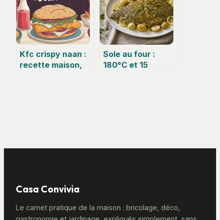
Kfc crispy naan :
Sole au four :
recette maison,
180°C et 15
astuces et
minutes pour une
alternatives
chair nacrée sans
faciles
effort
Casa Convivia
Le carnet pratique de la maison : bricolage, déco,
gastronomie et jardinage, expliqués simplement, sans