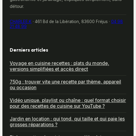
détour.
CHARLEE.K
·
461 Bd de la Libération, 83600 Fréjus
·
04 98
21 48 99
Derniers articles
Voyage en cuisine recettes : plats du monde,
versions simplifiées et accès direct
750g : trouver vite une recette par thème, appareil
ou occasion
Vidéo unique, playlist ou chaîne : quel format choisir
pour des recettes de cuisine sur YouTube ?
Jardin en location : qui tond, qui taille et qui paie les
grosses réparations ?