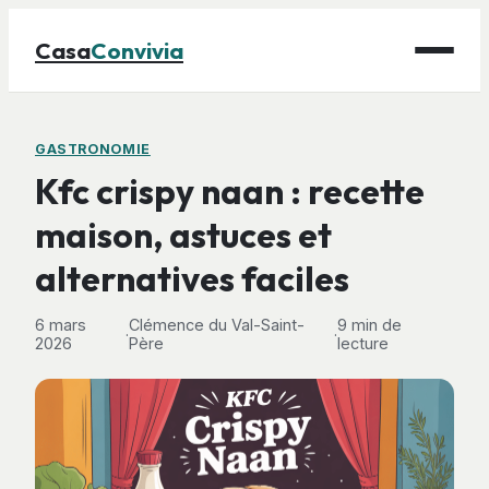
Casa
Convivia
Maison
GASTRONOMIE
Kfc crispy naan : recette
Bricolage
maison, astuces et
Déco
alternatives faciles
Gastronomie
Jardinage
6 mars
Clémence du Val-Saint-
9 min de
·
·
2026
Père
lecture