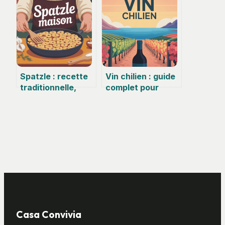
fait du bien
pour vos recettes
Spatzle : recette
Vin chilien : guide
traditionnelle,
complet pour
cuisson parfaite
comprendre,
et variantes
choisir et
gourmandes
déguster
Casa Convivia