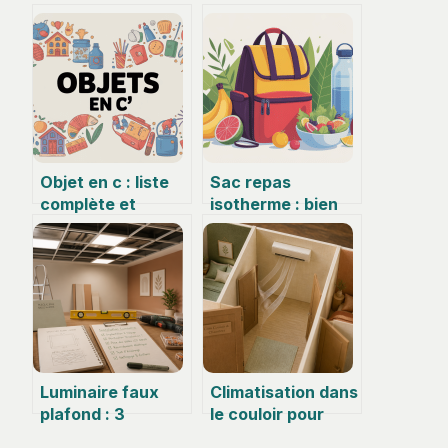
Objet en c : liste
Sac repas
complète et
isotherme : bien
astuces pour tout
choisir et utiliser
mémoriser
son allié du
quotidien
Luminaire faux
Climatisation dans
plafond : 3
le couloir pour
critères
refroidir les