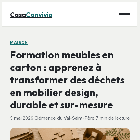
Casa
Convivia
Maison
MAISON
Formation meubles en
Bricolage
carton : apprenez à
Déco
transformer des déchets
Gastronomie
Jardinage
en mobilier design,
durable et sur-mesure
5 mai 2026
·
Clémence du Val-Saint-Père
·
7 min de lecture