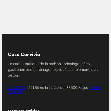
techniques pour
chambres :
un éclairage
efficacité réelle et
performant et
limites techniques
sans
éblouissement
Casa Convivia
Le carnet pratique de la maison : bricolage, déco,
gastronomie et jardinage, expliqués simplement, sans
détour.
CHARLEE.K
·
461 Bd de la Libération, 83600 Fréjus
·
04 98
21 48 99
Derniers articles