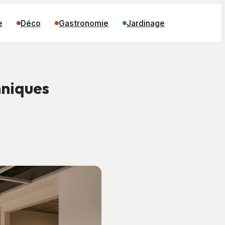
e
Déco
Gastronomie
Jardinage
hniques