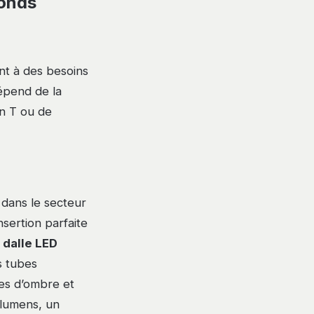
fonds
nt à des besoins
dépend de la
en T ou de
 dans le secteur
sertion parfaite
 dalle LED
s tubes
nes d’ombre et
 lumens, un