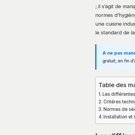
; il s’agit de ma
normes d’hygiène
une cuisine indu
le standard de l
A ne pas man
gratuit, en fin d’
Table des ma
Les différente
Critères techn
Normes de sécu
Installation e