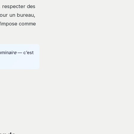
s, respecter des
pour un bureau,
e s’impose comme
uminaire
— c’est