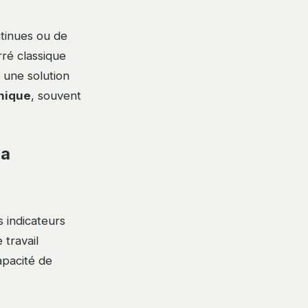
ntinues ou de
rré classique
 une solution
nique
, souvent
la
 indicateurs
 travail
apacité de