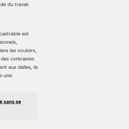
e du travail.
castrable est
ionnels,
ans les couloirs,
r des contrastes
nt aux dalles, ils
de une
té sans se