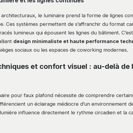
lumière et les lignes continues
 architecturaux, le luminaire prend la forme de lignes co
re. Ces systèmes permettent de s’affranchir du format ca
racés lumineux qui épousent les lignes du bâtiment. C’est
lliant
design minimaliste et haute performance tech
s sièges sociaux ou les espaces de coworking modernes.
chniques et confort visuel : au-delà de 
aire pour faux plafond nécessite de comprendre certains
ifférencient un éclairage médiocre d’un environnement de
 lumière influence directement le rythme circadien et la c