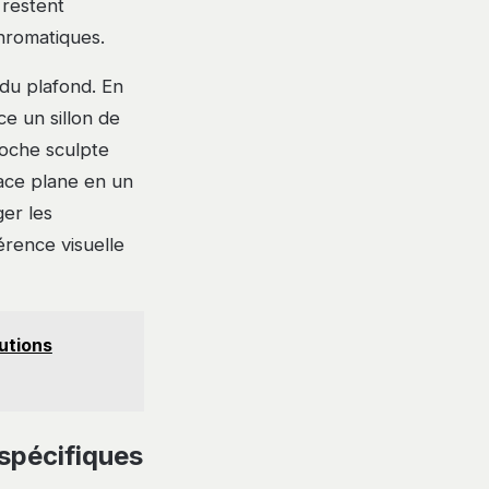
 restent
romatiques.
e du plafond. En
ce un sillon de
roche sculpte
face plane en un
er les
érence visuelle
utions
 spécifiques