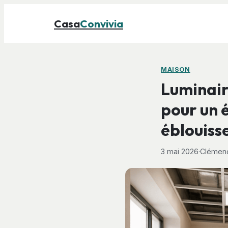
Casa
Convivia
MAISON
Luminair
pour un 
éblouis
3 mai 2026
·
Clémenc