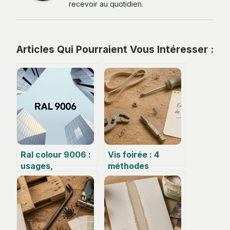
recevoir au quotidien.
Articles Qui Pourraient Vous Intéresser :
Ral colour 9006 :
Vis foirée : 4
usages,
méthodes
équivalences et
d’extraction
conseils pour bien
efficaces et
l’utiliser
l’erreur fatale qui
bloque tout