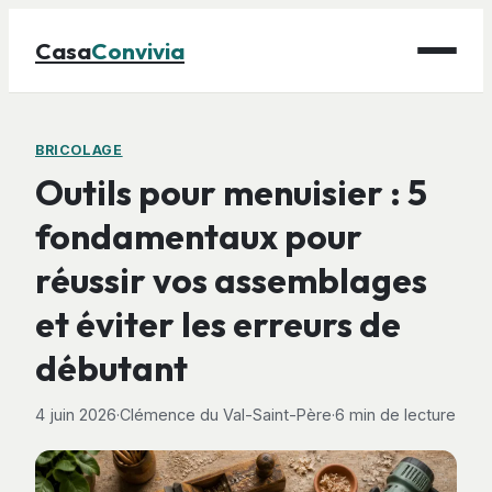
Casa
Convivia
Maison
BRICOLAGE
Outils pour menuisier : 5
Bricolage
fondamentaux pour
Déco
réussir vos assemblages
Gastronomie
Jardinage
et éviter les erreurs de
débutant
4 juin 2026
·
Clémence du Val-Saint-Père
·
6 min de lecture