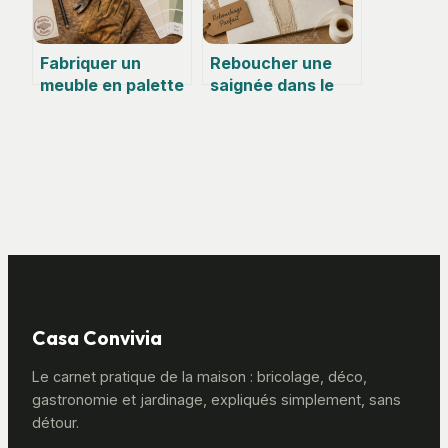
Fabriquer un
Reboucher une
meuble en palette
saignée dans le
: 4 étapes pour
placo : 3 étapes
réussir votre
pour une finition
projet à moins de
sans fissures
30 euros
Casa Convivia
Le carnet pratique de la maison : bricolage, déco,
gastronomie et jardinage, expliqués simplement, sans
détour.