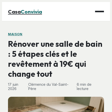
Casa
Convivia
Maison
MAISON
Rénover une salle de bain
Bricolage
: 5 étapes clés et le
Déco
revêtement à 19€ qui
Gastronomie
Jardinage
change tout
17 juin
Clémence du Val-Saint-
6 min de
·
·
2026
Père
lecture