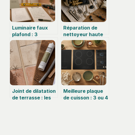
Luminaire faux
Réparation de
plafond : 3
nettoyeur haute
critères
pression : 4
techniques pour
pannes courantes
un éclairage
et les solutions
performant et
pour économiser
sans
le SAV
éblouissement
Joint de dilatation
Meilleure plaque
de terrasse : les
de cuisson : 3 ou 4
règles d’or pour
foyers, comment
éviter fissures et
choisir la
soulèvements
technologie idéale
?