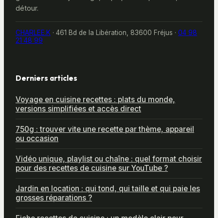
détour.
CHARLEE.K
·
461 Bd de la Libération, 83600 Fréjus
·
04 98
21 48 99
Derniers articles
Voyage en cuisine recettes : plats du monde,
versions simplifiées et accès direct
750g : trouver vite une recette par thème, appareil
ou occasion
Vidéo unique, playlist ou chaîne : quel format choisir
pour des recettes de cuisine sur YouTube ?
Jardin en location : qui tond, qui taille et qui paie les
grosses réparations ?