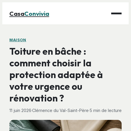
Casa
Convivia
Maison
MAISON
Toiture en bâche :
Bricolage
comment choisir la
Déco
protection adaptée à
Gastronomie
Jardinage
votre urgence ou
rénovation ?
11 juin 2026
·
Clémence du Val-Saint-Père
·
5 min de lecture