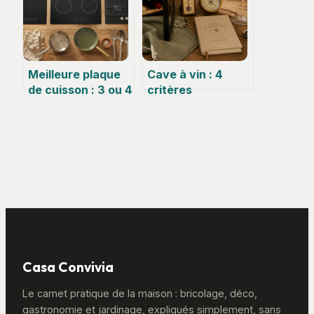
performant et
sans
éblouissement
Meilleure plaque
Cave à vin : 4
de cuisson : 3 ou 4
critères
foyers, comment
techniques pour
choisir la
protéger vos
technologie idéale
grands crus
?
Casa Convivia
Le carnet pratique de la maison : bricolage, déco,
gastronomie et jardinage, expliqués simplement, sans