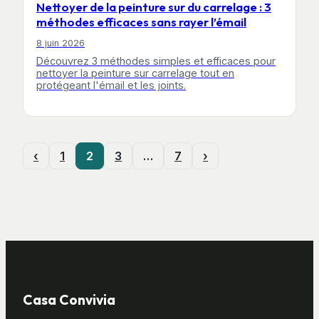
Nettoyer de la peinture sur du carrelage : 3
méthodes efficaces sans rayer l’émail
8 juin 2026
Découvrez 3 méthodes simples et efficaces pour
nettoyer la peinture sur carrelage tout en
protégeant l'émail et les joints.
‹
1
2
3
…
7
›
Casa Convivia