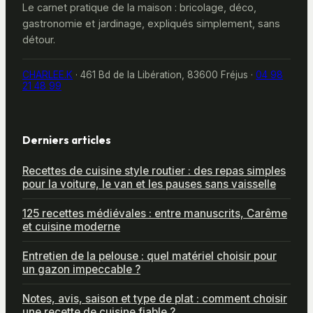
Le carnet pratique de la maison : bricolage, déco,
gastronomie et jardinage, expliqués simplement, sans
détour.
CHARLEE.K
·
461 Bd de la Libération, 83600 Fréjus
·
04 98
21 48 99
Derniers articles
Recettes de cuisine style routier : des repas simples
pour la voiture, le van et les pauses sans vaisselle
125 recettes médiévales : entre manuscrits, Carême
et cuisine moderne
Entretien de la pelouse : quel matériel choisir pour
un gazon impeccable ?
Notes, avis, saison et type de plat : comment choisir
une recette de cuisine fiable ?