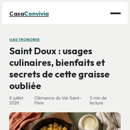
Casa
Convivia
Maison
GASTRONOMIE
Saint Doux : usages
Bricolage
culinaires, bienfaits et
Déco
secrets de cette graisse
Gastronomie
Jardinage
oubliée
6 juillet
Clémence du Val-Saint-
5 min de
·
·
2026
Père
lecture