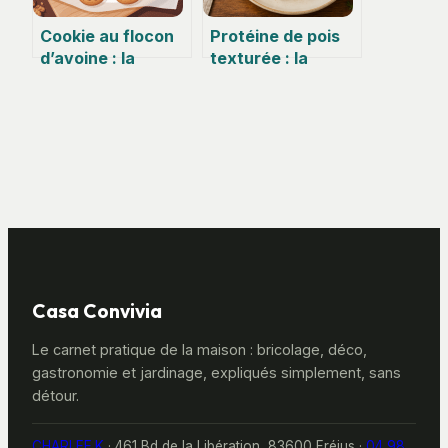
Cookie au flocon
Protéine de pois
d’avoine : la
texturée : la
recette
texture de la
gourmande,
viande sans les
simple et saine
allergènes du soja
Casa Convivia
Le carnet pratique de la maison : bricolage, déco,
gastronomie et jardinage, expliqués simplement, sans
détour.
CHARLEE.K
·
461 Bd de la Libération, 83600 Fréjus
·
04 98